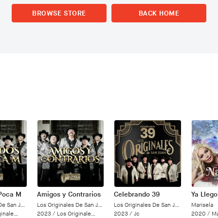
BROWSE STORE
BACK HOME
 Poca M
Amigos y Contrarios
Celebrando 39
Ya Llego
Los Originales De San Juan
Los Originales De San Juan
Los Originales De San Juan
Marisela
De San Juan
2023 /
Los Originales De San Juan
2023 /
Jc
2020 /
Ma