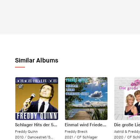
Similar Albums
Schlager Hits der 50er
Einmal wird Frieden sein
Die große Li
Freddy Quinn
Freddy Breck
Astrid & Fredd
2010 /
Dancestret/Silverstar/Rockup
2021 /
CF Schlager
2020 /
CF Sch