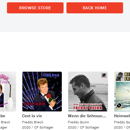
BROWSE STORE
BACK HOME
ebe
Cest la vie
Wenn die Sehnsucht nicht wär
Heimwe
y Breck
Freddy Breck
Freddy Quinn
Freddy Qu
lager
2020 /
CF Schlager
2020 /
CF Schlager
2020 /
CF